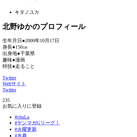
キタノユカ
北野ゆかのプロフィール
生年月日●2000年10月17日
身長●150㎝
出身地●千葉県
趣味●漫画
特技●走ること
Twitter
Webサイト
Twitter
235
お気に入りに登録
#chuLa
#ヤンマガGリーグ！
#火曜更新
#水着