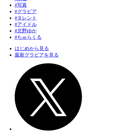
#写真
#グラビア
#タレント
#アイドル
#北野ゆか
#ちゅらくる
はじめから見る
最新グラビアを見る