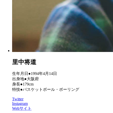
里中将道
生年月日●1994年4月14日
出身地●大阪府
身長●179cm
特技●バスケットボール・ボーリング
Twitter
Instagram
Webサイト