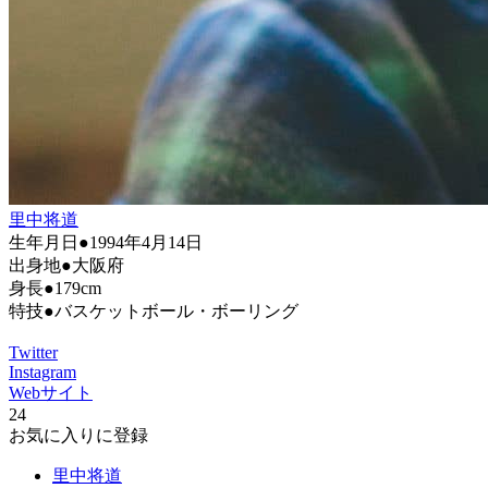
里中将道
生年月日●1994年4月14日
出身地●大阪府
身長●179cm
特技●バスケットボール・ボーリング
Twitter
Instagram
Webサイト
24
お気に入りに登録
里中将道