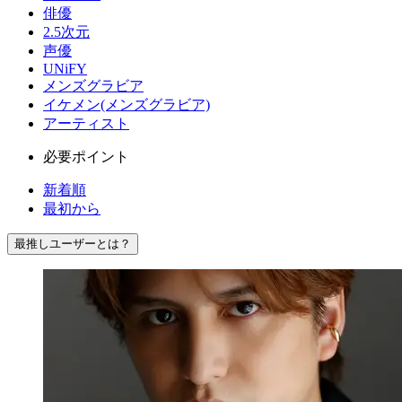
俳優
2.5次元
声優
UNiFY
メンズグラビア
イケメン(メンズグラビア)
アーティスト
必要ポイント
新着順
最初から
最推しユーザーとは？