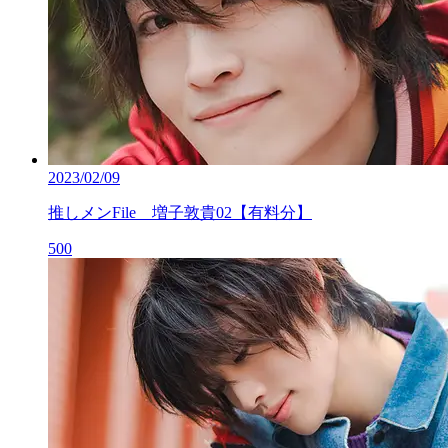
2023/02/09
推しメンFile 増子敦貴02【有料分】
500