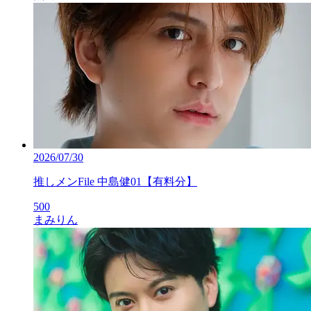
2026/07/30
推しメンFile 中島健01【有料分】
500
まみりん