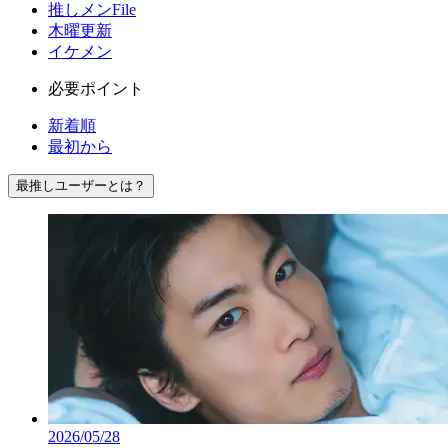
推しメンFile
木曜更新
イケメン
必要ポイント
新着順
最初から
最推しユーザーとは？
2026/05/28