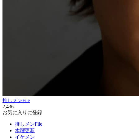
推しメンFile
2,436
お気に入りに登録
推しメンFile
木曜更新
イケメン