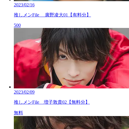
2023/02/16
推しメンFile 廣野凌大01【有料分】
500
2023/02/09
推しメンFile 増子敦貴02【無料分】
無料