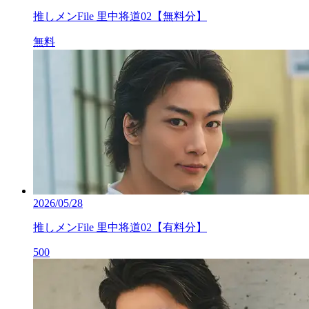
推しメンFile 里中将道02【無料分】
無料
2026/05/28
推しメンFile 里中将道02【有料分】
500