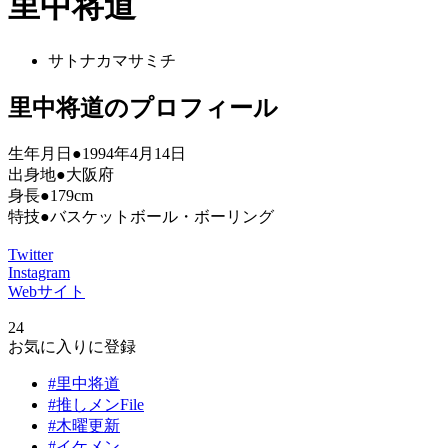
里中将道
サトナカマサミチ
里中将道のプロフィール
生年月日●1994年4月14日
出身地●大阪府
身長●179cm
特技●バスケットボール・ボーリング
Twitter
Instagram
Webサイト
24
お気に入りに登録
#里中将道
#推しメンFile
#木曜更新
#イケメン