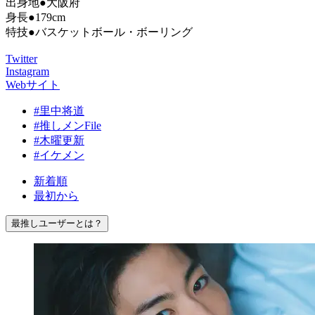
出身地●大阪府
身長●179cm
特技●バスケットボール・ボーリング
Twitter
Instagram
Webサイト
#里中将道
#推しメンFile
#木曜更新
#イケメン
新着順
最初から
最推しユーザーとは？