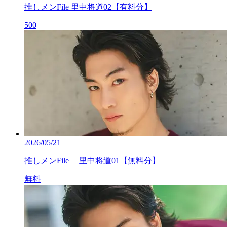
推しメンFile 里中将道02【有料分】
500
2026/05/21
推しメンFile 里中将道01【無料分】
無料