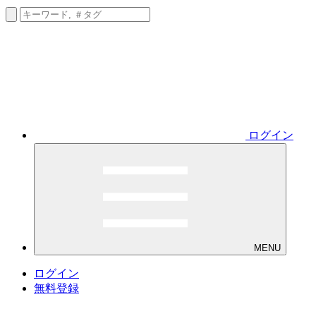
ログイン
MENU
ログイン
無料登録