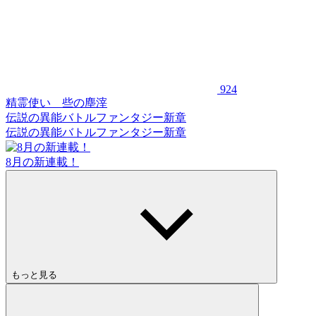
924
精霊使い 些の塵滓
伝説の異能バトルファンタジー新章
伝説の異能バトルファンタジー新章
8月の新連載！
もっと見る