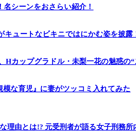
！名シーンをおさらい紹介！
怜ががキュートなビキニではにかむ姿を披露
wa』より、Hカップグラドル・未梨一花の魅惑
小規模な育児』に妻がツッコミ入れてみた
理由とは!? 元受刑者が語る女子刑務所内