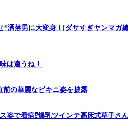
痩せ”洒落男に大変身！[ダサすぎヤンマガ
味は違うね！
業直前の華麗なビキニ姿を披露
ス姿で看病⁉爆乳ツインテ高床式草子さ