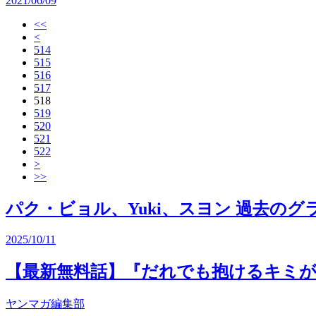
2021/06/09
<<
<
514
515
516
517
518
519
520
521
522
>
>>
パク・ビョル、Yuki、スヨン 過去の
2025/10/11
【最新無料話】『だれでも抱けるキミが
ヤンマガ編集部