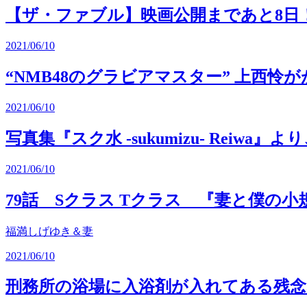
【ザ・ファブル】映画公開まであと8日
2021/06/10
“NMB48のグラビアマスター” 上西
2021/06/10
写真集『スク水 -sukumizu- Rei
2021/06/10
79話 Sクラス Tクラス 『妻と僕の
福満しげゆき＆妻
2021/06/10
刑務所の浴場に入浴剤が入れてある残念な