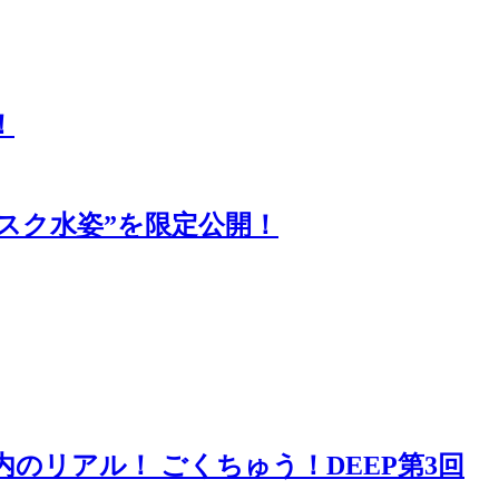
！
の“スク水姿”を限定公開！
のリアル！ ごくちゅう！DEEP第3回