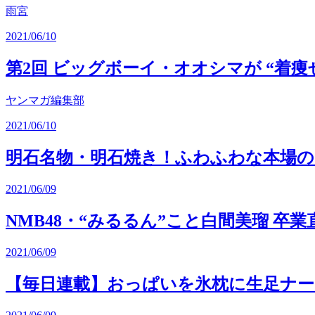
雨宮
2021/06/10
第2回 ビッグボーイ・オオシマが “着
ヤンマガ編集部
2021/06/10
明石名物・明石焼き！ふわふわな本場の
2021/06/09
NMB48・“みるるん”こと白間美瑠 卒
2021/06/09
【毎日連載】おっぱいを氷枕に生足ナー