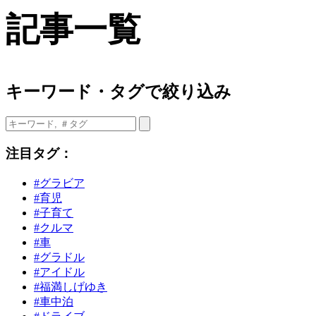
記事一覧
キーワード・タグで絞り込み
注目タグ：
#グラビア
#育児
#子育て
#クルマ
#車
#グラドル
#アイドル
#福満しげゆき
#車中泊