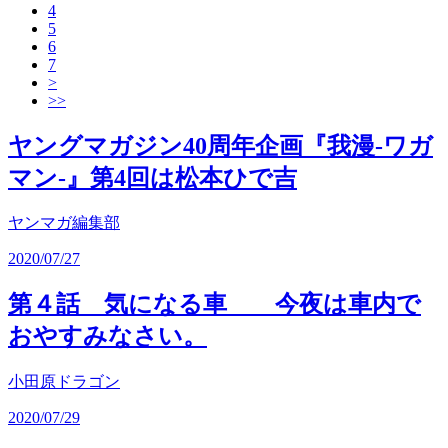
4
5
6
7
>
>>
ヤングマガジン40周年企画『我漫-ワガ
マン-』第4回は松本ひで吉
ヤンマガ編集部
2020/07/27
第４話 気になる車 今夜は車内で
おやすみなさい。
小田原ドラゴン
2020/07/29