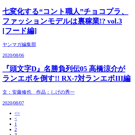
七変化する“コント職人”チョコプラ、
ファッションモデルは裏稼業!? vol.3
[フード編]
ヤンマガ編集部
2020/08/06
『頭文字D』名勝負列伝05 高橋涼介が
ランエボを倒す!! RX-7対ランエボIII編
文：安藤修也 作品：しげの秀一
2020/08/07
<<
<
1
2
3