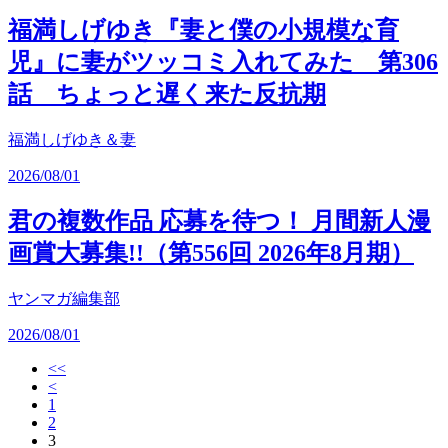
福満しげゆき『妻と僕の小規模な育
児』に妻がツッコミ入れてみた 第306
話 ちょっと遅く来た反抗期
福満しげゆき＆妻
2026/08/01
君の複数作品 応募を待つ！ 月間新人漫
画賞大募集!!（第556回 2026年8月期）
ヤンマガ編集部
2026/08/01
<<
<
1
2
3