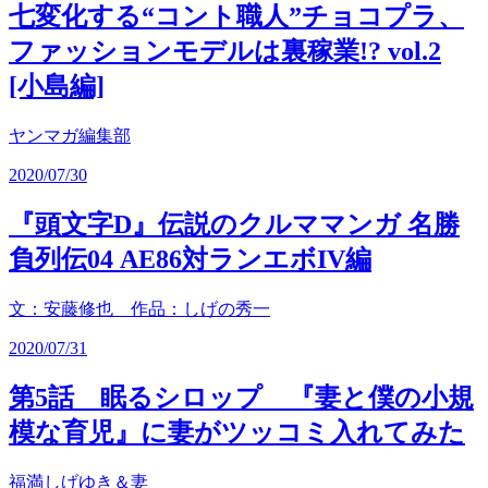
七変化する“コント職人”チョコプラ、
ファッションモデルは裏稼業!? vol.2
[小島編]
ヤンマガ編集部
2020/07/30
『頭文字D』伝説のクルママンガ 名勝
負列伝04 AE86対ランエボIV編
文：安藤修也 作品：しげの秀一
2020/07/31
第5話 眠るシロップ 『妻と僕の小規
模な育児』に妻がツッコミ入れてみた
福満しげゆき＆妻